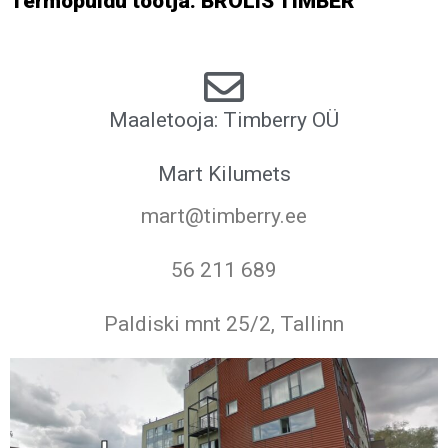
Termopuidu tootja: BROLIS TIMBER
Maaletooja: Timberry OÜ
Mart Kilumets
mart@timberry.ee
56 211 689
Paldiski mnt 25/2, Tallinn