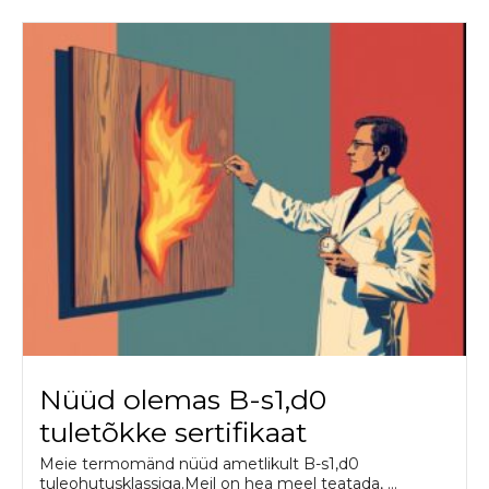
Nüüd olemas B-s1,d0
tuletõkke sertifikaat
Meie termomänd nüüd ametlikult B-s1,d0
tuleohutusklassiga.Meil on hea meel teatada, ...