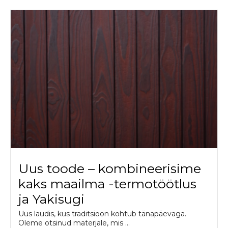
Uus toode – kombineerisime
kaks maailma -termotöötlus
ja Yakisugi
Uus laudis, kus traditsioon kohtub tänapäevaga.
Oleme otsinud materjale, mis ...