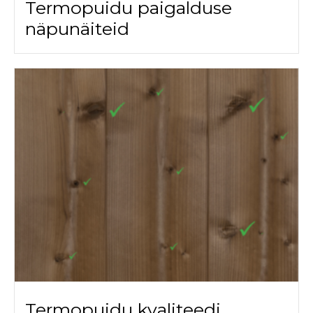
Termopuidu paigalduse
näpunäiteid
Termopuidu kvaliteedi