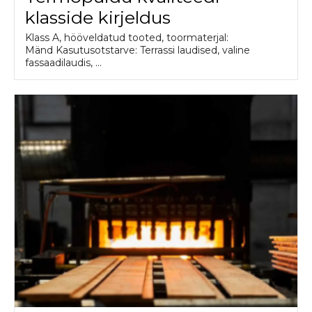
klasside kirjeldus
Klass A, hööveldatud tooted, toormaterjal:
Mänd Kasutusotstarve: Terrassi laudised, valine
fassaadilaudis, ...