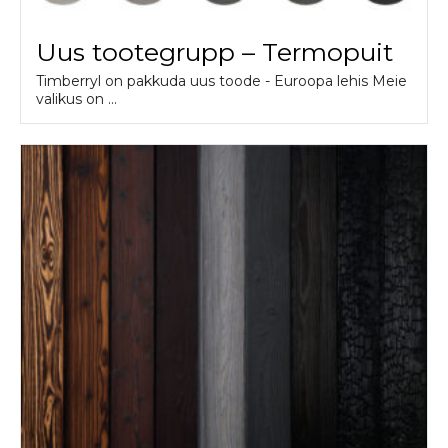
Uus tootegrupp – Termopuit
Timberryl on pakkuda uus toode - Euroopa lehis Meie
valikus on ...