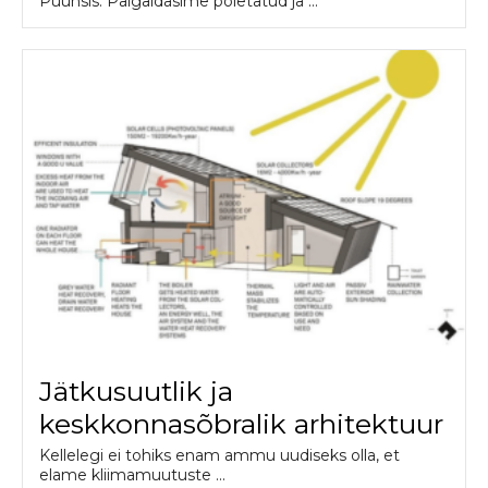
Püünsis. Paigaldasime põletatud ja ...
Jätkusuutlik ja
keskkonnasõbralik arhitektuur
Kellelegi ei tohiks enam ammu uudiseks olla, et
elame kliimamuutuste ...