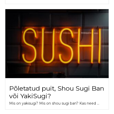
Põletatud puit, Shou Sugi Ban
või YakiSugi?
Mis on yakisugi? Mis on shou sugi ban? Kas need ...