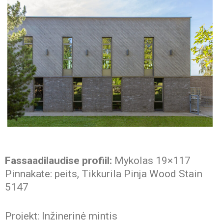
Fassaadilaudise profiil:
Mykolas 19×117
Pinnakate: peits, Tikkurila Pinja Wood Stain
5147
Projekt: Inžinerinė mintis