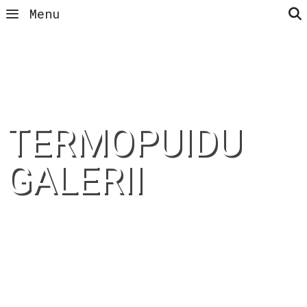
Menu
TERMOPUIDU
GALERII
SÕUDEBAAS 2020
Termotöödeldud männist voodrilaud +
Tikkurila Pinja Wood Stain 5147.