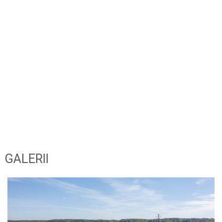
Pildid on tehtud ca 5 aastat peale paigaldust
– vahepeal ei ole üle õlitatud. Siin on näha
kuidas halliks peitsitud termomänd ajas vastu
peab.
GALERII