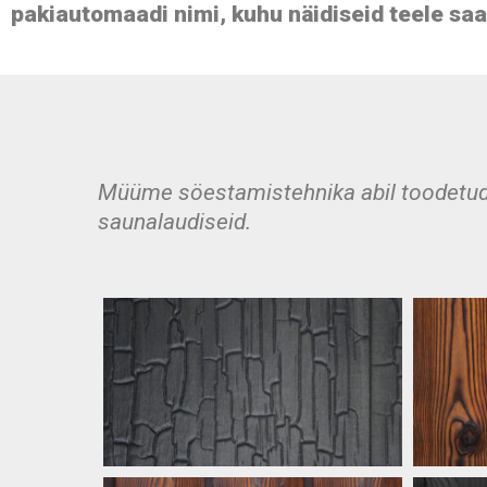
pakiautomaadi nimi, kuhu näidiseid teele sa
Müüme söestamistehnika abil toodetud, i
saunalaudiseid.