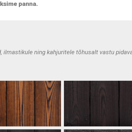
aksime panna.
lmastikule ning kahjuritele tõhusalt vastu pidavai