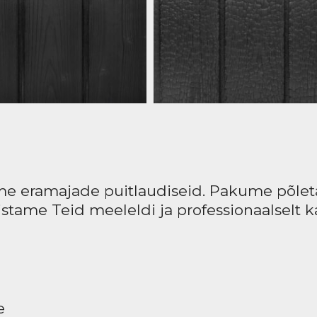
e eramajade puitlaudiseid. Pakume põleta
stame Teid meeleldi ja professionaalselt k
ne