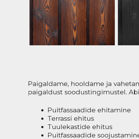
Paigaldame, hooldame ja vahetam
paigaldust soodustingimustel. Abi
Puitfassaadide ehitamine
Terrassi ehitus
Tuulekastide ehitus
Puitfassaadide soojustami