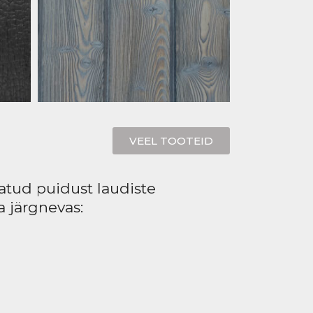
VEEL TOOTEID
tud puidust laudiste
a järgnevas: