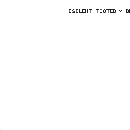
ESILEHT
TOOTED
B
PÕLETATUD 
SÜGAV VÄRVITOON
UNIKAALNE TEKSTUUR
NATURAALNE KAITSE