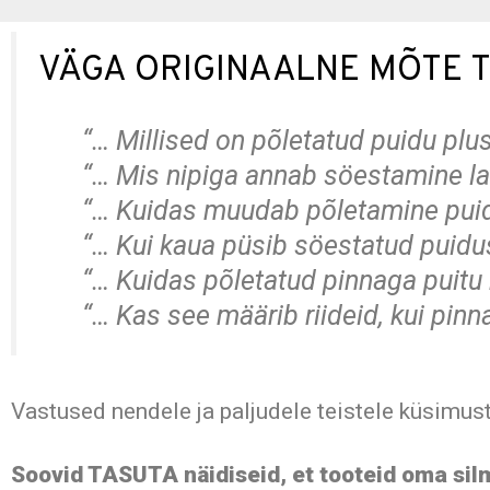
VÄGA ORIGINAALNE MÕTE T
“…
Millised on põletatud puidu plu
“… Mis nipiga annab söestamine la
“… Kuidas muudab põletamine puid
“… Kui kaua püsib söestatud puidu
“… Kuidas põletatud pinnaga puit
“… Kas see määrib riideid, kui pin
Vastused nendele ja paljudele teistele küsimus
Soovid TASUTA näidiseid, et tooteid oma silm