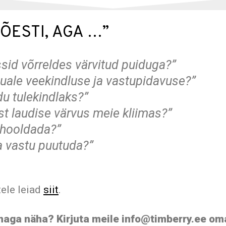
ÕESTI, AGA …”
ssid võrreldes värvitud puiduga?”
uale veekindluse ja vastupidavuse?”
u tulekindlaks?”
st laudise värvus meie kliimas?”
u hooldada?”
na vastu puutuda?”
tele leiad
siit
.
aga näha? Kirjuta meile info@timberry.ee oma t