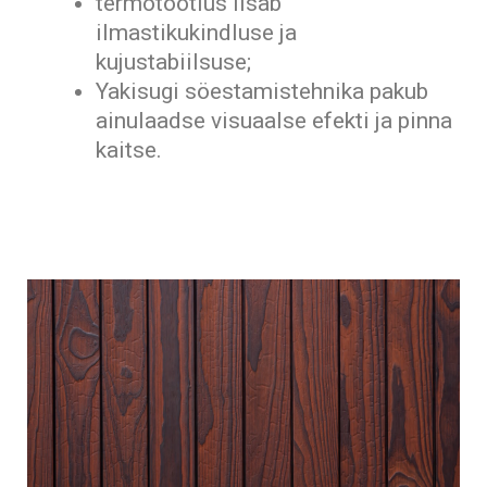
termotöötlus lisab
ilmastikukindluse ja
kujustabiilsuse;
Yakisugi söestamistehnika pakub
ainulaadse visuaalse efekti ja pinna
kaitse.