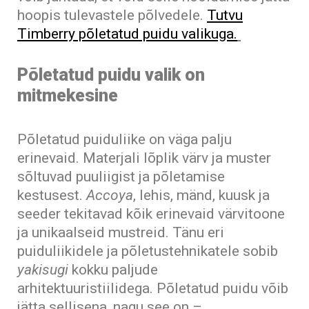
hoopis tulevastele põlvedele.
Tutvu
Timberry põletatud puidu valikuga.
Põletatud puidu valik on
mitmekesine
Põletatud puiduliike on väga palju
erinevaid. Materjali lõplik värv ja muster
sõltuvad puuliigist ja põletamise
kestusest.
Accoya
, lehis, mänd, kuusk ja
seeder tekitavad kõik erinevaid värvitoone
ja unikaalseid mustreid. Tänu eri
puiduliikidele ja põletustehnikatele sobib
yakisugi
kokku paljude
arhitektuuristiilidega. Põletatud puidu võib
jätta sellisena, nagu see on –