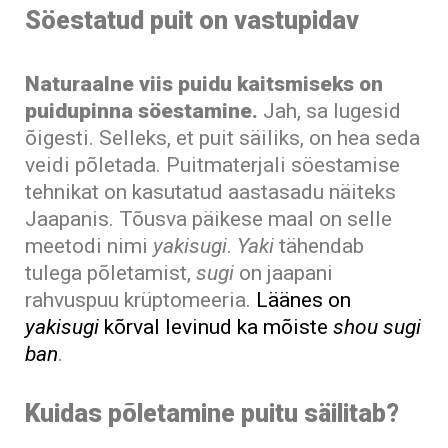
Söestatud puit on vastupidav
Naturaalne viis puidu kaitsmiseks on
puidupinna söestamine.
Jah, sa lugesid
õigesti. Selleks, et puit säiliks, on hea seda
veidi põletada. Puitmaterjali söestamise
tehnikat on kasutatud aastasadu näiteks
Jaapanis. Tõusva päikese maal on selle
meetodi nimi
yakisugi
.
Yaki
tähendab
tulega põletamist,
sugi
on jaapani
rahvuspuu krüptomeeria.
Läänes on
yakisugi
kõrval levinud ka mõiste
shou sugi
ban
.
Kuidas põletamine puitu säilitab?