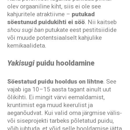
olev orgaaniline kiht, siis ei ole see
kahjuritele atraktiivne –
putukad
söestunud puidukihti ei söö
. Nii kaitseb
shou sugi ban
putukate eest pestitsiidide
või muude potentsiaalselt kahjulike
kemikaalideta.
Yakisugi
puidu hooldamine
Söestatud puidu hooldus on lihtne
. See
vajab iga 10–15 aasta tagant ainult uut
õlikihti. Ei mingit värvi eemaldamist,
kruntimist ega muud keerulist ja
aeganõudvat. Kui valid oma järgmise välis-
või siseprojekti tarbeks põletatud puidu,
võib juhtuda, et võid selle hooldamise jätta