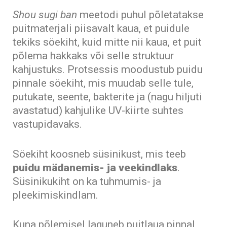
Shou sugi ban
meetodi puhul põletatakse
puitmaterjali piisavalt kaua, et puidule
tekiks söekiht, kuid mitte nii kaua, et puit
põlema hakkaks või selle struktuur
kahjustuks. Protsessis moodustub puidu
pinnale söekiht, mis muudab selle tule,
putukate, seente, bakterite ja (nagu hiljuti
avastatud) kahjulike UV-kiirte suhtes
vastupidavaks.
Söekiht koosneb süsinikust, mis teeb
puidu mädanemis- ja veekindlaks
.
Süsinikukiht on ka tuhmumis- ja
pleekimiskindlam.
Kuna põlemisel laguneb puitlaua pinnal