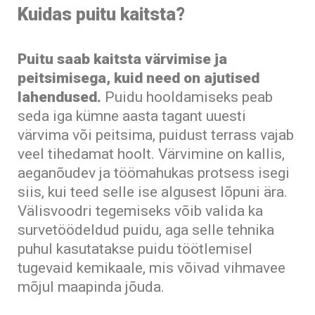
Kuidas puitu kaitsta?
Puitu saab kaitsta värvimise ja
peitsimisega, kuid need on ajutised
lahendused.
Puidu hooldamiseks peab
seda iga kümne aasta tagant uuesti
värvima või peitsima, puidust terrass vajab
veel tihedamat hoolt. Värvimine on kallis,
aeganõudev ja töömahukas protsess isegi
siis, kui teed selle ise algusest lõpuni ära.
Välisvoodri tegemiseks võib valida ka
survetöödeldud puidu, aga selle tehnika
puhul kasutatakse puidu töötlemisel
tugevaid kemikaale, mis võivad vihmavee
mõjul maapinda jõuda.